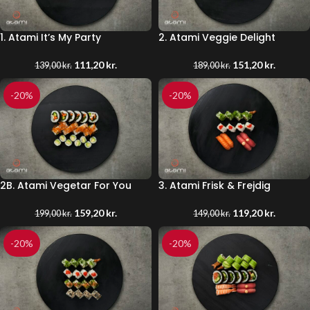
1. Atami It’s My Party
2. Atami Veggie Delight
111,20
kr.
151,20
kr.
139,00
kr.
189,00
kr.
-20%
-20%
2B. Atami Vegetar For You
3. Atami Frisk & Frejdig
159,20
kr.
119,20
kr.
199,00
kr.
149,00
kr.
-20%
-20%