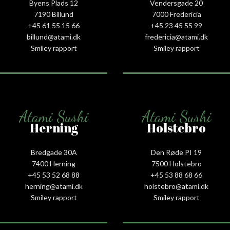
Byens Plads 12
Vendersgade 20
7190 Billund
7000 Fredericia
+45 61 55 15 66‬
+45 23 45 55 99
billund@atami.dk
fredericia@atami.dk
Smiley rapport
Smiley rapport
Atami Sushi
Atami Sushi
Herning
Holstebro
Bredgade 30A
Den Røde PI 19
7400 Herning
7500 Holstebro
+45 53 52 68 88
+45 53 88 68 66
herning@atami.dk
holstebro@atami.dk
Smiley rapport
Smiley rapport