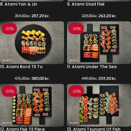
8. Atami Yan & Lin
9. Atami Glad Fisk
287,20
kr.
263,20
kr.
359,00
kr.
329,00
kr.
-20%
-20%
10. Atami Bord Til To
11. Atami Under The Sea
380,00
kr.
359,20
kr.
475,00
kr.
449,00
kr.
-20%
-20%
12. Atami Fisk Til Flere
13. Atami Tsunami Of Fish