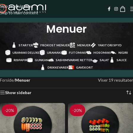
Skip to navigation
Skip to main content
Menuer
STARTER
FROKOST MENUER
MENUER
YAKITORI SPYD
URAMAKI DELUXE
URAMAKI
FUTOMAKI
HOSOMAKI
NIGIRI
RISPAPIR
GUNKAN
SASHIMI
VARME RETTER
SALAT
SAUCE
DRIKKEVARER
GAVEKORT
Forside
/
Menuer
Viser 19 resultater
Show sidebar
-20%
-20%