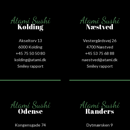
Atami Sushi
Atami Sushi
Kolding
Næstved
Akseltorv 13
Vestergårdsvej 26
6000 Kolding
4700 Næstved
+45 75 50 50 80
+45 53 75 68 88
kolding@atami.dk
naestved@atami.dk
Smiley rapport
Smiley rapport
Atami Sushi
Atami Sushi
Odense
Randers
Kongensgade 74
Dytmærsken 9