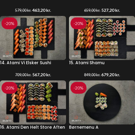
463,20
kr.
527,20
kr.
579,00
kr.
659,00
kr.
-20%
-20%
14. Atami Vi Elsker Sushi
15. Atami Shamu
567,20
kr.
679,20
kr.
709,00
kr.
849,00
kr.
-20%
-20%
16. Atami Den Helt Store Aften
Børnemenu A