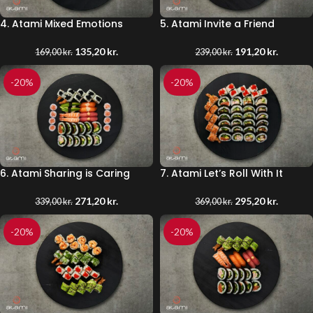
4. Atami Mixed Emotions
5. Atami Invite a Friend
135,20
kr.
191,20
kr.
169,00
kr.
239,00
kr.
-20%
-20%
6. Atami Sharing is Caring
7. Atami Let’s Roll With It
271,20
kr.
295,20
kr.
339,00
kr.
369,00
kr.
-20%
-20%