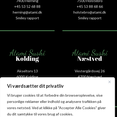
7400 Herning
7500 Holstebro
+45 53 52 68 88
+45 53 88 68 66
herning@atami.dk
holstebro@atami.dk
Smiley rapport
Smiley rapport
Atami Sushi
Atami Sushi
Kolding
Næstved
Akseltorv 13
Vestergårdsvej 26
6000 Kolding
4700 Næstved
+45 75 50 50 80
+45 53 75 68 88
Vi værdsætter dit privatliv
kolding@atami.dk
naestved@atami.dk
Smiley rapport
Smiley rapport
Vi bruger cookies til at forbedre din browseroplevelse, vise
personlige reklamer eller indhold og analysere trafikken på
vores netsted. Ved at klikke på "Accepter Alle Cookies" giver
du dit samtykke til vores brug af cookies.