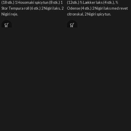
(18 stk.) 1 Hosomaki spicy tun (8 stk.) 1
(12stk.) ½ Lækker laks (4 stk.), ½
Stor Tempura roll (6 stk.) 2 Nigiri laks, 2
Odense (4 stk.) 2 Nigiri laks med revet
Nigiri reje.
citronskal, 2 Nigiri spicy tun.