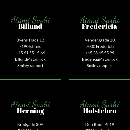
Atami Sushi
Atami Sushi
Billund
Fredericia
Byens Plads 12
Vendersgade 20
7190 Billund
7000 Fredericia
+45 61 55 15 66‬
+45 23 45 55 99
billund@atami.dk
fredericia@atami.dk
Smiley rapport
Smiley rapport
Atami Sushi
Atami Sushi
Herning
Holstebro
Bredgade 30A
Den Røde PI 19