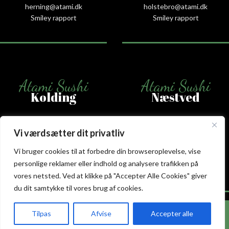
herning@atami.dk
holstebro@atami.dk
Smiley rapport
Smiley rapport
Atami Sushi
Atami Sushi
Kolding
Næstved
Akseltorv 13
Vestergårdsvej 26
Vi værdsætter dit privatliv
6000 Kolding
4700 Næstved
+45 75 50 50 80
+45 53 75 68 88
Vi bruger cookies til at forbedre din browseroplevelse, vise
kolding@atami.dk
naestved@atami.dk
personlige reklamer eller indhold og analysere trafikken på
Smiley rapport
Smiley rapport
vores netsted. Ved at klikke på "Accepter Alle Cookies" giver
du dit samtykke til vores brug af cookies.
Hos Atami Sushi Odense får du nu 20% rabat på
Tilpas
Afvise
Accepter alle
takeaway.
akeaway
Booking
Kurv
Menu