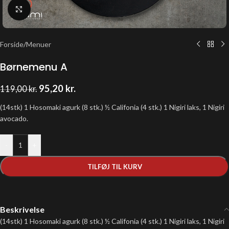
Klik for at forstørre
Forside
/
Menuer
Børnemenu A
95,20
kr.
119,00
kr.
(14stk) 1 Hosomaki agurk (8 stk.) ½ Califonia (4 stk.) 1 Nigiri laks, 1 Nigiri
avocado.
-
+
TILFØJ TIL KURV
Beskrivelse
(14stk) 1 Hosomaki agurk (8 stk.) ½ Califonia (4 stk.) 1 Nigiri laks, 1 Nigiri