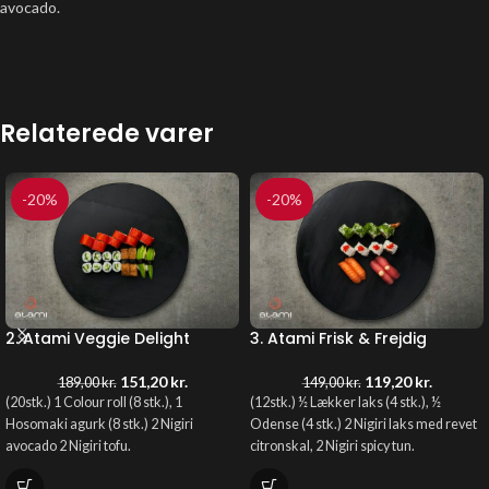
avocado.
Relaterede varer
-20%
-20%
2. Atami Veggie Delight
3. Atami Frisk & Frejdig
151,20
kr.
119,20
kr.
189,00
kr.
149,00
kr.
(20stk.) 1 Colour roll (8 stk.), 1
(12stk.) ½ Lækker laks (4 stk.), ½
Hosomaki agurk (8 stk.) 2 Nigiri
Odense (4 stk.) 2 Nigiri laks med revet
avocado 2 Nigiri tofu.
citronskal, 2 Nigiri spicy tun.