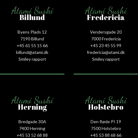
Atami Sushi
Atami Sushi
Billund
Fredericia
Byens Plads 12
Vendersgade 20
7190 Billund
7000 Fredericia
+45 61 55 15 66‬
+45 23 45 55 99
billund@atami.dk
fredericia@atami.dk
Smiley rapport
Smiley rapport
Atami Sushi
Atami Sushi
Herning
Holstebro
Bredgade 30A
Den Røde PI 19
7400 Herning
7500 Holstebro
+45 53 52 68 88
+45 53 88 68 66