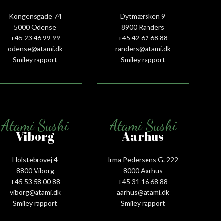
Kongensgade 74
Dytmærsken 9
5000 Odense
8900 Randers
+45 23 46 99 99
+45 42 62 68 88
odense@atami.dk
randers@atami.dk
Smiley rapport
Smiley rapport
Atami Sushi
Atami Sushi
Viborg
Aarhus
Holstebrovej 4
Irma Pedersens G. 222
8800 Viborg
8000 Aarhus
+45 53 58 00 88
+45 31 16 68 88
viborg@atami.dk
aarhus@atami.dk
Smiley rapport
Smiley rapport