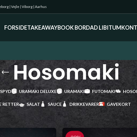
keborg
|
Vejle
|
Viborg
|
Aarhus
FORSIDE
TAKEAWAY
BOOK BORD
AD LIBITUM
KONT
Hosomaki
 SPYD
URAMAKI DELUXE
URAMAKI
FUTOMAKI
HOSO
E RETTER
SALAT
SAUCE
DRIKKEVARER
GAVEKORT