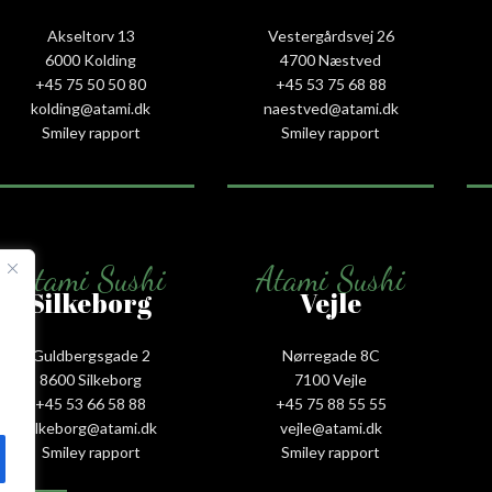
Akseltorv 13
Vestergårdsvej 26
6000 Kolding
4700 Næstved
+45 75 50 50 80
+45 53 75 68 88
kolding@atami.dk
naestved@atami.dk
Smiley rapport
Smiley rapport
Atami Sushi
Atami Sushi
Silkeborg
Vejle
Guldbergsgade 2
Nørregade 8C
8600 Silkeborg
7100 Vejle
+45 53 66 58 88
+45 75 88 55 55
silkeborg@atami.dk
vejle@atami.dk
Smiley rapport
Smiley rapport