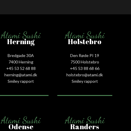
Atami Sushi
Atami Sushi
Herning
Holstebro
Bredgade 30A
Den Røde PI 19
7400 Herning
7500 Holstebro
+45 53 52 68 88
+45 53 88 68 66
herning@atami.dk
holstebro@atami.dk
Smiley rapport
Smiley rapport
Atami Sushi
Atami Sushi
Odense
Randers