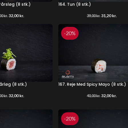
rårsløg (8 stk.)
164. Tun (8 stk.)
32,00
kr.
31,20
kr.
00
kr.
39,00
kr.
-20%
årløg (8 stk.)
167. Reje Med Spicy Mayo (8 stk.)
32,00
kr.
32,00
kr.
00
kr.
40,00
kr.
-20%