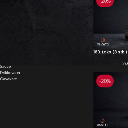
-20%
Uramaki Deluxe
Uramaki
Futomaki
Hosomaki
Nigiri
Rispapir
Gunkan
Sashimi
160. Laks (8 stk.)
Varme retter
Salat
39,
Sauce
Drikkevarer
Gavekort
-20%