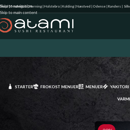
Skip to navigation
illund
|
Fredericia
|
Herning
|
Holstebro
|
Kolding
|
Næstved
|
Odense
|
Randers
|
Sil
Skip to main content
STARTER
FROKOST MENUER
MENUER
YAKITORI
VARM
Starter
Forside
/
Hosomaki
Frokost Menuer
Menuer
Yakitori spyd