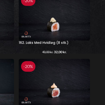
-20%
162. Laks Med Hvidløg (8 stk.)
32,00
kr.
40,00
kr.
-20%