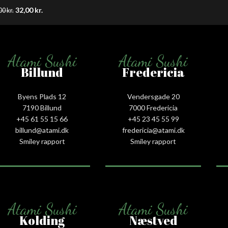
32,00
kr.
00
kr.
Atami Sushi
Atami Sushi
Billund
Fredericia
Byens Plads 12
Vendersgade 20
7190 Billund
7000 Fredericia
+45 61 55 15 66‬
+45 23 45 55 99
billund@atami.dk
fredericia@atami.dk
Smiley rapport
Smiley rapport
Atami Sushi
Atami Sushi
Kolding
Næstved