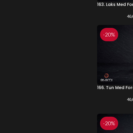
163. Laks Med Fo
40,
-20%
166. Tun Med For
40,
-20%