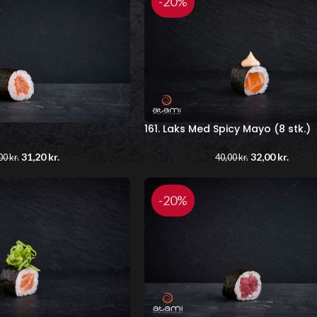
-20%
161. Laks Med Spicy Mayo (8 stk.)
31,20
kr.
32,00
kr.
00
kr.
40,00
kr.
-20%