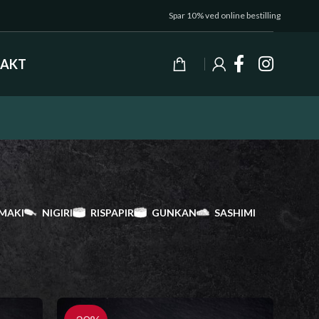
Spar 10% ved online bestilling
AKT
MAKI
NIGIRI
RISPAPIR
GUNKAN
SASHIMI
Vis
9
24
36