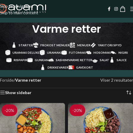
Skip to navigation
Skip to main content
Varme retter
STARTER
FROKOST MENUER
MENUER
YAKITORI SPYD
URAMAKI DELUXE
URAMAKI
FUTOMAKI
HOSOMAKI
NIGIRI
RISPAPIR
GUNKAN
SASHIMI
VARME RETTER
SALAT
SAUCE
DRIKKEVARER
GAVEKORT
Forside
/
Varme retter
Viser 2 resultater
Show sidebar
-20%
-20%