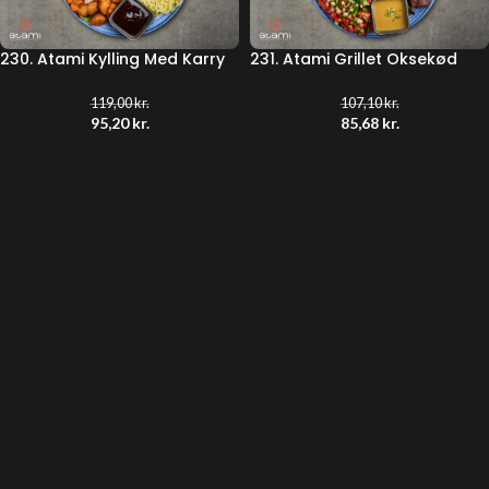
230. Atami Kylling Med Karry
231. Atami Grillet Oksekød
119,00
kr.
107,10
kr.
95,20
kr.
85,68
kr.