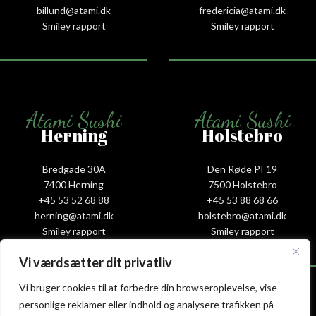
billund@atami.dk
fredericia@atami.dk
Smiley rapport
Smiley rapport
Atami Sushi
Atami Sushi
Herning
Holstebro
Bredgade 30A
Den Røde PI 19
7400 Herning
7500 Holstebro
+45 53 52 68 88
+45 53 88 68 66
herning@atami.dk
holstebro@atami.dk
Smiley rapport
Smiley rapport
Vi værdsætter dit privatliv
Vi bruger cookies til at forbedre din browseroplevelse, vise
personlige reklamer eller indhold og analysere trafikken på