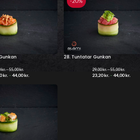
-20%
 Gunkan
28. Tuntatar Gunkan
0
kr.
–
55,00
kr.
29,00
kr.
–
55,00
kr.
20
kr.
–
44,00
kr.
23,20
kr.
–
44,00
kr.