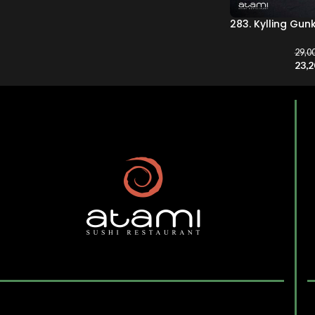
283. Kylling Gun
29,0
23,