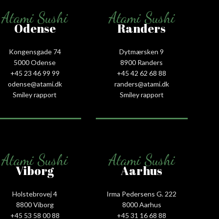
Atami Sushi
Atami Sushi
Odense
Randers
Kongensgade 74
Dytmærsken 9
5000 Odense
8900 Randers
+45 23 46 99 99
+45 42 62 68 88
odense@atami.dk
randers@atami.dk
Smiley rapport
Smiley rapport
Atami Sushi
Atami Sushi
Viborg
Aarhus
Holstebrovej 4
Irma Pedersens G. 222
8800 Viborg
8000 Aarhus
+45 53 58 00 88
+45 31 16 68 88