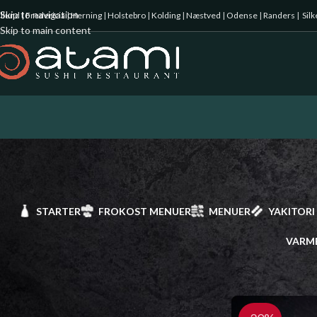
Skip to navigation
illund
|
Fredericia
|
Herning
|
Holstebro
|
Kolding
|
Næstved
|
Odense
|
Randers
|
Sil
Skip to main content
STARTER
FROKOST MENUER
MENUER
YAKITORI
VARM
Starter
Forside
/
Gunkan
Frokost Menuer
Menuer
Yakitori spyd