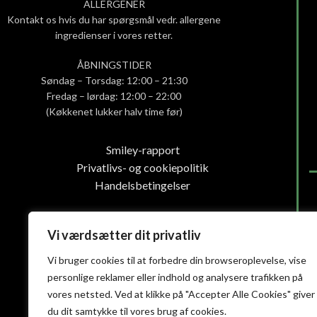
ALLERGENER
Kontakt os hvis du har spørgsmål vedr. allergene
ingredienser i vores retter.
ÅBNINGSTIDER
Søndag – Torsdag: 12:00 – 21:30
Fredag – lørdag: 12:00 – 22:00
(Køkkenet lukker halv time før)
Smiley-rapport
Privatlivs- og cookiepolitik
Handelsbetingelser
Vi værdsætter dit privatliv
Vi bruger cookies til at forbedre din browseroplevelse, vise
personlige reklamer eller indhold og analysere trafikken på
vores netsted. Ved at klikke på "Accepter Alle Cookies" giver
du dit samtykke til vores brug af cookies.