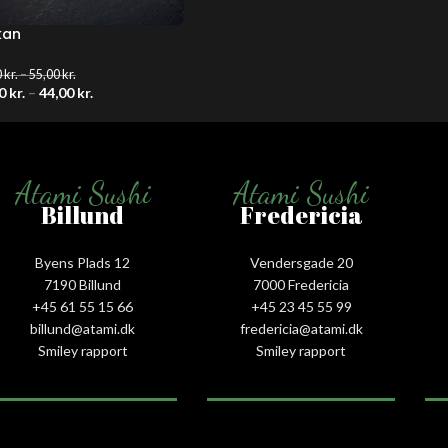
kan
0
kr.
–
55,00
kr.
20
kr.
–
44,00
kr.
Atami Sushi
Atami Sushi
Billund
Fredericia
Byens Plads 12
Vendersgade 20
7190 Billund
7000 Fredericia
+45 61 55 15 66‬
+45 23 45 55 99
billund@atami.dk
fredericia@atami.dk
Smiley rapport
Smiley rapport