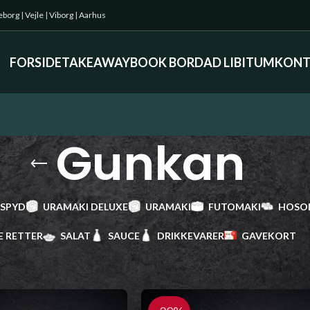
keborg
|
Vejle
|
Viborg
|
Aarhus
FORSIDE
TAKEAWAY
BOOK BORD
AD LIBITUM
KONT
Gunkan
 SPYD
URAMAKI DELUXE
URAMAKI
FUTOMAKI
HOSO
E RETTER
SALAT
SAUCE
DRIKKEVARER
GAVEKORT