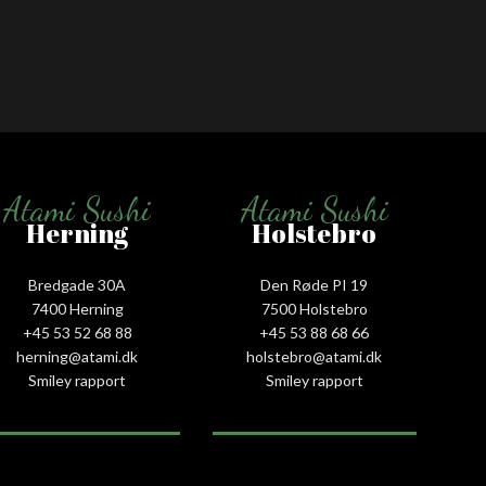
Atami Sushi
Atami Sushi
Herning
Holstebro
Bredgade 30A
Den Røde PI 19
7400 Herning
7500 Holstebro
+45 53 52 68 88
+45 53 88 68 66
herning@atami.dk
holstebro@atami.dk
Smiley rapport
Smiley rapport