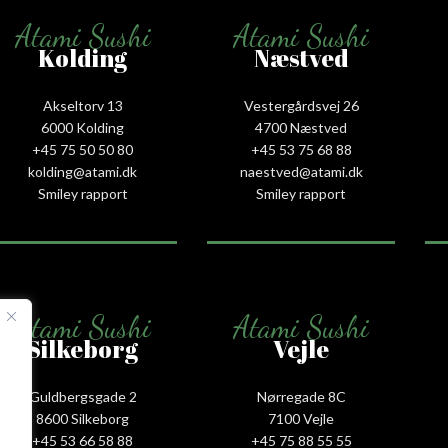
Atami Sushi
Atami Sushi
Kolding
Næstved
Akseltorv 13
Vestergårdsvej 26
6000 Kolding
4700 Næstved
+45 75 50 50 80
+45 53 75 68 88
kolding@atami.dk
naestved@atami.dk
Smiley rapport
Smiley rapport
Atami Sushi
Atami Sushi
Silkeborg
Vejle
Guldbergsgade 2
Nørregade 8C
8600 Silkeborg
7100 Vejle
+45 53 66 58 88
+45 75 88 55 55