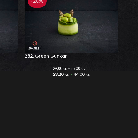
-20%
282. Green Gunkan
29,00
kr.
–
55,00
kr.
23,20
kr.
–
44,00
kr.