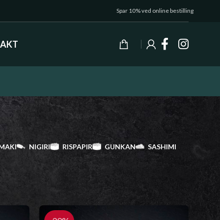
Spar 10% ved online bestilling
AKT
MAKI
NIGIRI
RISPAPIR
GUNKAN
SASHIMI
Vis
9
24
36