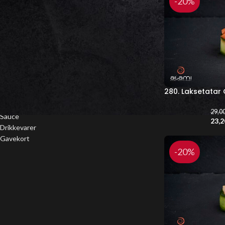
-20%
Uramaki Deluxe
Uramaki
Futomaki
Hosomaki
Nigiri
Rispapir
Gunkan
Sashimi
280. Laksetatar
Varme retter
Salat
29,0
Sauce
23,
Drikkevarer
Gavekort
-20%