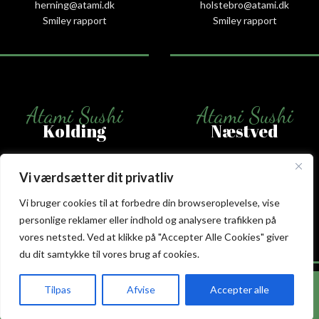
herning@atami.dk
holstebro@atami.dk
Smiley rapport
Smiley rapport
Atami Sushi
Atami Sushi
Kolding
Næstved
Akseltorv 13
Vestergårdsvej 26
Vi værdsætter dit privatliv
6000 Kolding
4700 Næstved
+45 75 50 50 80
+45 53 75 68 88
Vi bruger cookies til at forbedre din browseroplevelse, vise
kolding@atami.dk
naestved@atami.dk
personlige reklamer eller indhold og analysere trafikken på
Smiley rapport
Smiley rapport
vores netsted. Ved at klikke på "Accepter Alle Cookies" giver
du dit samtykke til vores brug af cookies.
Hos Atami Sushi Odense får du nu 20% rabat på
Tilpas
Afvise
Accepter alle
takeaway.
akeaway
Booking
Kurv
Menu