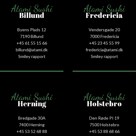
Atami Sushi
Atami Sushi
Billund
Fredericia
Byens Plads 12
Vendersgade 20
7190 Billund
7000 Fredericia
+45 61 55 15 66‬
+45 23 45 55 99
billund@atami.dk
fredericia@atami.dk
Smiley rapport
Smiley rapport
Atami Sushi
Atami Sushi
Herning
Holstebro
Bredgade 30A
Den Røde PI 19
7400 Herning
7500 Holstebro
+45 53 52 68 88
+45 53 88 68 66