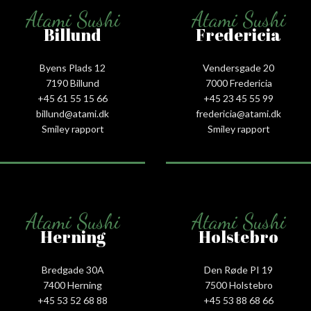
Atami Sushi
Atami Sushi
Billund
Fredericia
Byens Plads 12
Vendersgade 20
7190 Billund
7000 Fredericia
+45 61 55 15 66‬
+45 23 45 55 99
billund@atami.dk
fredericia@atami.dk
Smiley rapport
Smiley rapport
Atami Sushi
Atami Sushi
Herning
Holstebro
Bredgade 30A
Den Røde PI 19
7400 Herning
7500 Holstebro
+45 53 52 68 88
+45 53 88 68 66