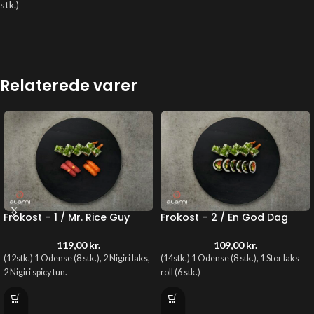
stk.)
Relaterede varer
Frokost – 1 / Mr. Rice Guy
Frokost – 2 / En God Dag
119,00
kr.
109,00
kr.
(12stk.) 1 Odense (8 stk.), 2 Nigiri laks,
(14stk.) 1 Odense (8 stk.), 1 Stor laks
2 Nigiri spicy tun.
roll (6 stk.)