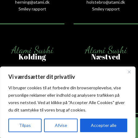
herning@atami.dk
holstebro@atami.dk
Smiley rapport
Smiley rapport
Atami Sushi
Atami Sushi
Kolding
Næstved
Akseltorv 13
Vestergårdsvej 26
Vi værdsætter dit privatliv
6000 Kolding
4700 Næstved
+45 75 50 50 80
+45 53 75 68 88
Vi bruger cookies til at forbedre din browseroplevelse, vise
kolding@atami.dk
naestved@atami.dk
personlige reklamer eller indhold og analysere trafikken på
Smiley rapport
Smiley rapport
vores netsted. Ved at klikke på "Accepter Alle Cookies" giver
du dit samtykke til vores brug af cookies.
Hos Atami Sushi Odense får du nu 20% rabat på
Tilpas
Afvise
Accepter alle
takeaway.
akeaway
Booking
Kurv
Menu