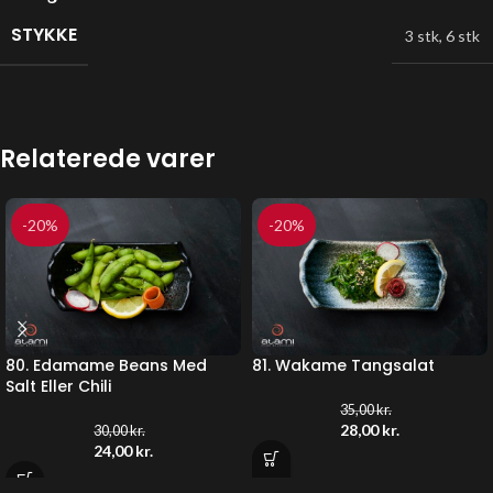
STYKKE
3 stk
,
6 stk
Relaterede varer
-20%
-20%
80. Edamame Beans Med
81. Wakame Tangsalat
Salt Eller Chili
35,00
kr.
28,00
kr.
30,00
kr.
24,00
kr.