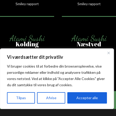
Smiley rapport
Smiley rapport
Atami Sushi
Atami Sushi
Kolding
Næstved
Akseltorv 13
Vestergårdsvej 26
Vi værdsætter dit privatliv
6000 Kolding
4700 Næstved
Vi bruger cookies til at forbedre din browseroplevelse, vise
+45 75 50 50 80
+45 53 75 68 88
personlige reklamer eller indhold og analysere trafikken på
kolding@atami.dk
naestved@atami.dk
vores netsted. Ved at klikke på "Accepter Alle Cookies" giver
Smiley rapport
Smiley rapport
du dit samtykke til vores brug af cookies.
Hos Atami Sushi Odense får du nu 20% rabat på
Tilpas
Afvise
Accepter alle
takeaway.
akeaway
Booking
Kurv
Menu
Atami Sushi
Atami Sushi