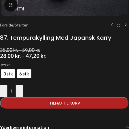
Klik for at forstørre
Forside
/
Starter
87. Tempurakylling Med Japansk Karry
35,00
kr.
–
59,00
kr.
28,00
kr.
–
47,20
kr.
STYKKE
3 stk
6 stk
-
+
TILFØJ TIL KURV
Yderligere information