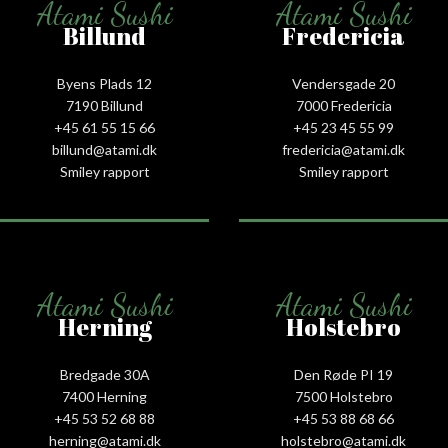
Atami Sushi
Atami Sushi
Billund
Fredericia
Byens Plads 12
Vendersgade 20
7190 Billund
7000 Fredericia
+45 61 55 15 66‬
+45 23 45 55 99
billund@atami.dk
fredericia@atami.dk
Smiley rapport
Smiley rapport
Atami Sushi
Atami Sushi
Herning
Holstebro
Bredgade 30A
Den Røde PI 19
7400 Herning
7500 Holstebro
+45 53 52 68 88
+45 53 88 68 66
herning@atami.dk
holstebro@atami.dk