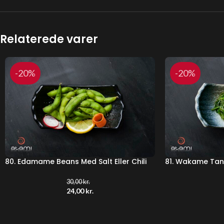
Relaterede varer
-20%
-20%
80. Edamame Beans Med Salt Eller Chili
81. Wakame Tan
30,00
kr.
24,00
kr.