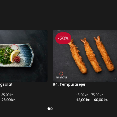
-20%
gsalat
84. Tempurarejer
35,00
kr.
15,00
kr.
–
75,00
kr.
28,00
kr.
12,00
kr.
–
60,00
kr.