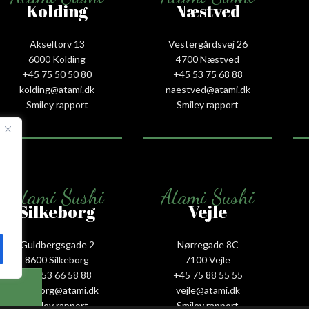
Kolding
Næstved
Akseltorv 13
Vestergårdsvej 26
6000 Kolding
4700 Næstved
+45 75 50 50 80
+45 53 75 68 88
kolding@atami.dk
naestved@atami.dk
Smiley rapport
Smiley rapport
Atami Sushi
Atami Sushi
Silkeborg
Vejle
Guldbergsgade 2
Nørregade 8C
8600 Silkeborg
7100 Vejle
+45 53 66 58 88
+45 75 88 55 55
silkeborg@atami.dk
vejle@atami.dk
Smiley rapport
Smiley rapport