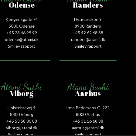
Odense
Randers
Kongensgade 74
Dytmærsken 9
5000 Odense
8900 Randers
+45 23 46 99 99
+45 42 62 68 88
odense@atami.dk
randers@atami.dk
Smiley rapport
Smiley rapport
Atami Sushi
Atami Sushi
Viborg
Aarhus
Holstebrovej 4
Irma Pedersens G. 222
8800 Viborg
8000 Aarhus
+45 53 58 00 88
+45 31 16 68 88
viborg@atami.dk
aarhus@atami.dk
Smiley rapport
Smiley rapport