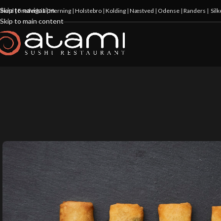
Skip to navigation
illund
|
Fredericia
|
Herning
|
Holstebro
|
Kolding
|
Næstved
|
Odense
|
Randers
|
Sil
Skip to main content
-20%