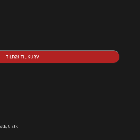
TILFØJ TIL KURV
 stk
,
8 stk