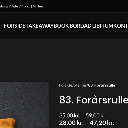
keborg
|
Vejle
|
Viborg
|
Aarhus
FORSIDE
TAKEAWAY
BOOK BORD
AD LIBITUM
KONT
Forside
/
Starter
/
83. Forårsruller
83. Forårsrull
35,00
kr.
–
59,00
kr.
28,00
kr.
–
47,20
kr.