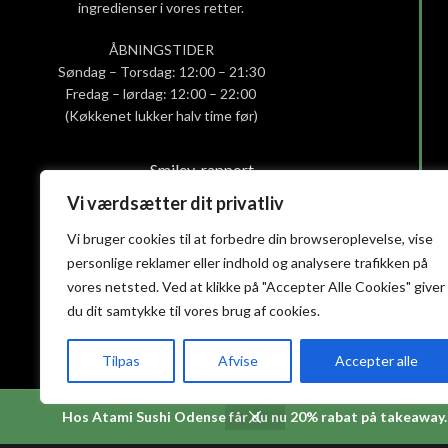
ingredienser i vores retter.
ÅBNINGSTIDER
Søndag – Torsdag: 12:00 – 21:30
Fredag – lørdag: 12:00 – 22:00
(Køkkenet lukker halv time før)
Smiley-rapport
Privatlivs- og cookiepolitik
Vi værdsætter dit privatliv
Handelsbetingelser
Vi bruger cookies til at forbedre din browseroplevelse, vise
personlige reklamer eller indhold og analysere trafikken på
vores netsted. Ved at klikke på "Accepter Alle Cookies" giver
du dit samtykke til vores brug af cookies.
Tilpas
Afvise
Accepter alle
Hos Atami Sushi Odense får du nu 20% rabat på takeaway.