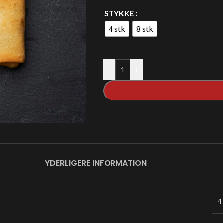
STYKKE
4 stk
8 stk
-
+
YDERLIGERE INFORMATION
4