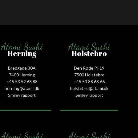
Atami Sushi
Atami Sushi
Herning
Holstebro
Bredgade 30A
Den Røde PI 19
7400 Herning
7500 Holstebro
+45 53 52 68 88
+45 53 88 68 66
herning@atami.dk
holstebro@atami.dk
Smiley rapport
Smiley rapport
Atami Sushi
Atami Sushi