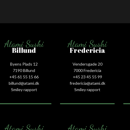
Atami Sushi
Atami Sushi
Billund
Fredericia
Byens Plads 12
Vendersgade 20
7190 Billund
7000 Fredericia
+45 61 55 15 66‬
+45 23 45 55 99
billund@atami.dk
fredericia@atami.dk
Smiley rapport
Smiley rapport
Atami Sushi
Atami Sushi