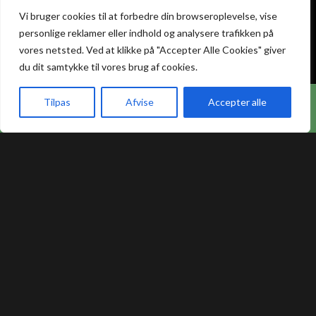
Atami Sushi
Atami Sushi
Vi bruger cookies til at forbedre din browseroplevelse, vise
Kolding
Næstved
personlige reklamer eller indhold og analysere trafikken på
vores netsted. Ved at klikke på "Accepter Alle Cookies" giver
du dit samtykke til vores brug af cookies.
Akseltorv 13
Vestergårdsvej 26
6000 Kolding
4700 Næstved
Hos Atami Sushi Odense får du nu 20% rabat på
+45 75 50 50 80
Tilpas
Afvise
+45 53 75 68 88
Accepter alle
takeaway.
kolding@atami.dk
naestved@atami.dk
akeaway
Booking
Kurv
Menu
Smiley rapport
Smiley rapport
Atami Sushi
Atami Sushi
Odense
Randers
Kongensgade 74
Dytmærsken 9
5000 Odense
8900 Randers
+45 23 46 99 99
+45 42 62 68 88