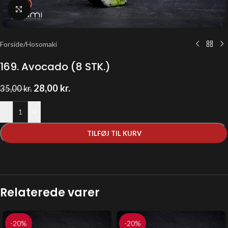
Klik for at forstørre
Forside
/
Hosomaki
169. Avocado (8 STK.)
28,00
kr.
35,00
kr.
-
+
TILFØJ TIL KURV
Relaterede varer
-20%
-20%