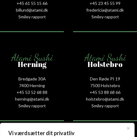
+45 61 55 15 66‬
+45 23 45 55 99
billund@atami.dk
fredericia@atami.dk
Smiley rapport
Smiley rapport
Atami Sushi
Atami Sushi
Herning
Holstebro
Bredgade 30A
Den Røde PI 19
7400 Herning
7500 Holstebro
+45 53 52 68 88
+45 53 88 68 66
herning@atami.dk
holstebro@atami.dk
Smiley rapport
Smiley rapport
Vi værdsætter dit privatliv