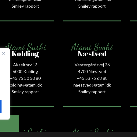
Smiley rapport
Smiley rapport
Atami Sushi
Atami Sushi
Kolding
Næstved
Akseltorv 13
Vestergårdsvej 26
6000 Kolding
4700 Næstved
+45 75 50 50 80
+45 53 75 68 88
kolding@atami.dk
naestved@atami.dk
Smiley rapport
Smiley rapport
Atami Sushi
Atami Sushi