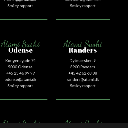
Smiley rapport
Smiley rapport
Atami Sushi
Atami Sushi
Odense
Randers
Kongensgade 74
Dytmærsken 9
5000 Odense
8900 Randers
+45 23 46 99 99
+45 42 62 68 88
odense@atami.dk
randers@atami.dk
Smiley rapport
Smiley rapport
Atami Sushi
Atami Sushi