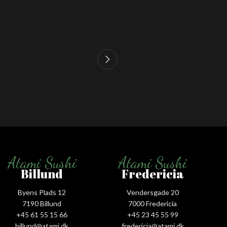
Atami Sushi
Atami Sushi
Billund
Fredericia
Byens Plads 12
Vendersgade 20
7190 Billund
7000 Fredericia
+45 61 55 15 66‬
+45 23 45 55 99
billund@atami.dk
fredericia@atami.dk