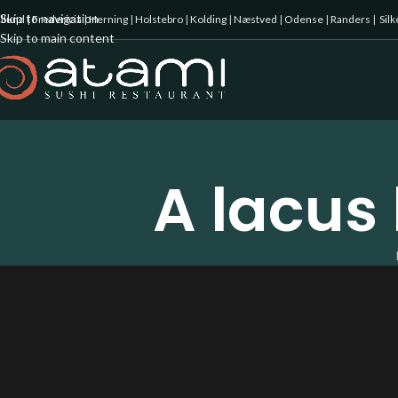
Skip to navigation
illund
|
Fredericia
|
Herning
|
Holstebro
|
Kolding
|
Næstved
|
Odense
|
Randers
|
Sil
Skip to main content
A lacus