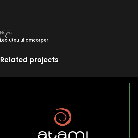
Newer
Leo uteu ullamcorper
Related projects
Netus eu mollis hac dignis
Furniture