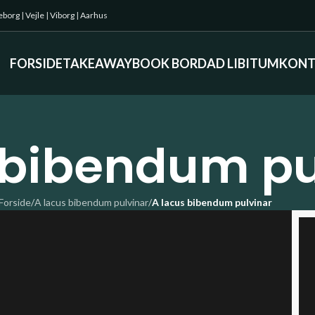
keborg
|
Vejle
|
Viborg
|
Aarhus
FORSIDE
TAKEAWAY
BOOK BORD
AD LIBITUM
KONT
 bibendum pu
Forside
/
A lacus bibendum pulvinar
/
A lacus bibendum pulvinar