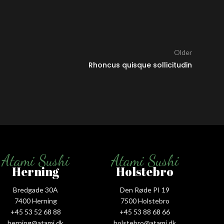
Older
Rhoncus quisque sollicitudin
Atami Sushi
Atami Sushi
Herning
Holstebro
Bredgade 30A
Den Røde PI 19
7400 Herning
7500 Holstebro
+45 53 52 68 88
+45 53 88 68 66
herning@atami.dk
holstebro@atami.dk