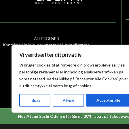
ALLERGENER
Kontakt os hvis du har spørgsmål vedr. allergene
ingredienser i vores retter.
Vi værdsætter dit privatliv
ÅBNINGSTIDER
Vi bruger cookies til at forbedre din browseroplevelse, vise
Søndag – Torsdag: 12:00 – 21:30
personlige reklamer eller indhold og analysere trafikken på
Fredag – lørdag: 12:00 – 22:00
vores netsted. Ved at klikke på "Accepter Alle Cookies" giver
(Køkkenet lukker halv time før)
du dit samtykke til vores brug af cookies.
Smiley-rapport
Tilpas
Afvise
Accepter alle
Privatlivs- og cookiepolitik
Handelsbetingelser
Hos Atami Sushi Odense får du nu 20% rabat på takeaway.