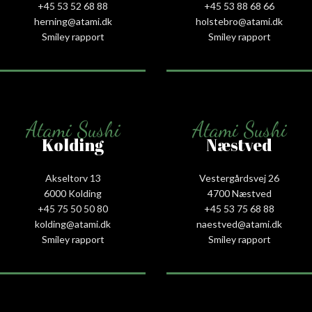
+45 53 52 68 88
+45 53 88 68 66
herning@atami.dk
holstebro@atami.dk
Smiley rapport
Smiley rapport
Atami Sushi
Atami Sushi
Kolding
Næstved
Akseltorv 13
Vestergårdsvej 26
6000 Kolding
4700 Næstved
+45 75 50 50 80
+45 53 75 68 88
kolding@atami.dk
naestved@atami.dk
Smiley rapport
Smiley rapport