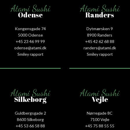
Atami Sushi
Atami Sushi
Odense
Randers
Kongensgade 74
Dytmærsken 9
5000 Odense
8900 Randers
+45 23 46 99 99
+45 42 62 68 88
odense@atami.dk
randers@atami.dk
Smiley rapport
Smiley rapport
Atami Sushi
Atami Sushi
Silkeborg
Vejle
Guldbergsgade 2
Nørregade 8C
8600 Silkeborg
7100 Vejle
+45 53 66 58 88
+45 75 88 55 55