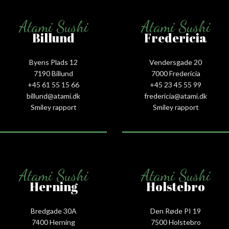
Atami Sushi
Atami Sushi
Billund
Fredericia
Byens Plads 12
Vendersgade 20
7190 Billund
7000 Fredericia
+45 61 55 15 66‬
+45 23 45 55 99
billund@atami.dk
fredericia@atami.dk
Smiley rapport
Smiley rapport
Atami Sushi
Atami Sushi
Herning
Holstebro
Bredgade 30A
Den Røde PI 19
7400 Herning
7500 Holstebro