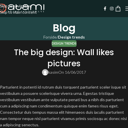
Skip to navigation
Skip to main content
Blog
Forside
/
Design trends
DESIGN TRENDS
The big design: Wall likes
pictures
kasim
On 16/06/2017
Parturient in potenti id rutrum duis torquent parturient sceler isque sit
vestibulum a posuere scelerisque viverra urna. Egestas tristique
vestibulum vestibulum ante vulputate penati bus a nibh dis parturient
cum a adipiscing nam condimentum quisque enim fames risus eget.
Consectetur duis tempus massa elit himenaeos duis iaculis parturient
nam tempor neque nisl parturient vivamus primis sociosqu ac donec nisi
a adipiscing senectus.