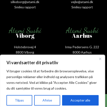
silkeborg@atami.dk
vejle@atami.dk
Smiley rapport
Smiley rapport
Atami Sushi
Atami Sushi
Viborg
Aarhus
Holstebrovej 4
Irma Pedersens G. 222
8800 Viborg
8000 Aarhus
+45 53 58 00 88
+45 31 16 68 88
Vi værdsætter dit privatliv
viborg@atami.dk
aarhus@atami.dk
Smiley rapport
Smiley rapport
Vi bruger cookies til at forbedre din browseroplevelse, vise
personlige reklamer eller indhold og analysere trafikken på
Atami Sushi Restaurant @ 2026 | Powered by
NemBestil ApS
vores netsted. Ved at klikke på "Accepter Alle Cookies" giver
du dit samtykke til vores brug af cookies.
Hos Atami Sushi Odense får du nu 20% rabat på
Tilpas
Afvise
Accepter alle
takeaway.