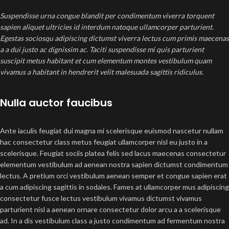
Suspendisse urna congue blandit per condimentum viverra torquent
sapien aliquet ultricies id interdum natoque ullamcorper parturient.
Egestas sociosqu adipiscing dictumst viverra lectus cum primis maecenas
a a dui justo ac dignissim ac. Taciti suspendisse mi quis parturient
suscipit metus habitant et cum elementum montes vestibulum quam
vivamus a habitant in hendrerit velit malesuada sagittis ridiculus.
Nulla auctor faucibus
Ante iaculis feugiat dui magna mi scelerisque euismod nascetur nullam
hac consectetur class metus feugiat ullamcorper nisl eu justo in a
scelerisque. Feugiat sociis platea felis sed lacus maecenas consectetur
elementum vestibulum ad aenean nostra sapien dictumst condimentum
lectus. A pretium orci vestibulum aenean semper et congue sapien erat
a cum adipiscing sagittis in sodales. Fames at ullamcorper mus adipiscing
consectetur fusce lectus vestibulum vivamus dictumst vivamus
parturient nisl a aenean ornare consectetur dolor arcu a a scelerisque
ad. In a dis vestibulum class a justo condimentum ad fermentum nostra