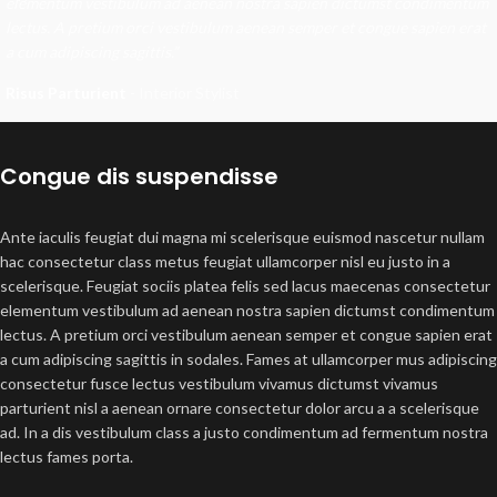
elementum vestibulum ad aenean nostra sapien dictumst condimentum
lectus. A pretium orci vestibulum aenean semper et congue sapien erat
a cum adipiscing sagittis.”
Risus Parturient
Interior Stylist
Congue dis suspendisse
Ante iaculis feugiat dui magna mi scelerisque euismod nascetur nullam
hac consectetur class metus feugiat ullamcorper nisl eu justo in a
scelerisque. Feugiat sociis platea felis sed lacus maecenas consectetur
elementum vestibulum ad aenean nostra sapien dictumst condimentum
lectus. A pretium orci vestibulum aenean semper et congue sapien erat
a cum adipiscing sagittis in sodales. Fames at ullamcorper mus adipiscing
consectetur fusce lectus vestibulum vivamus dictumst vivamus
parturient nisl a aenean ornare consectetur dolor arcu a a scelerisque
ad. In a dis vestibulum class a justo condimentum ad fermentum nostra
lectus fames porta.