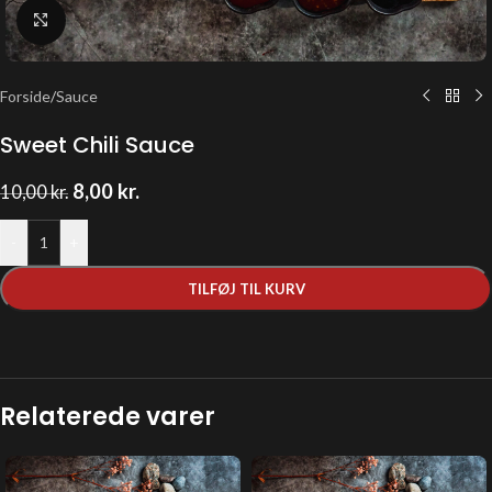
Klik for at forstørre
Forside
/
Sauce
Sweet Chili Sauce
8,00
kr.
10,00
kr.
-
+
TILFØJ TIL KURV
Relaterede varer