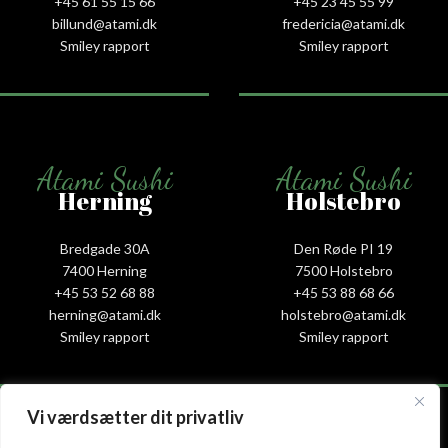
+45 61 55 15 66‬
+45 23 45 55 99
billund@atami.dk
fredericia@atami.dk
Smiley rapport
Smiley rapport
Atami Sushi
Atami Sushi
Herning
Holstebro
Bredgade 30A
Den Røde PI 19
7400 Herning
7500 Holstebro
+45 53 52 68 88
+45 53 88 68 66
herning@atami.dk
holstebro@atami.dk
Smiley rapport
Smiley rapport
Vi værdsætter dit privatliv