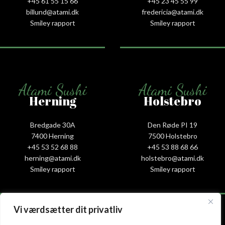
+45 61 55 15 66‬
+45 23 45 55 99
billund@atami.dk
fredericia@atami.dk
Smiley rapport
Smiley rapport
Atami Sushi
Atami Sushi
Herning
Holstebro
Bredgade 30A
Den Røde PI 19
7400 Herning
7500 Holstebro
+45 53 52 68 88
+45 53 88 68 66
herning@atami.dk
holstebro@atami.dk
Smiley rapport
Smiley rapport
Vi værdsætter dit privatliv