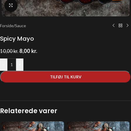
Klik for at forstørre
Forside
/
Sauce
Spicy Mayo
8,00
kr.
10,00
kr.
-
+
TILFØJ TIL KURV
Relaterede varer