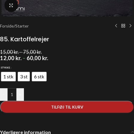
Klik for at forstørre
Forside
/
Starter
85. Kartoffelrejer
15,00
kr.
–
75,00
kr.
12,00
kr.
–
60,00
kr.
STYKKE
1 stk
3 st
6 stk
-
+
TILFØJ TIL KURV
Yderligere information