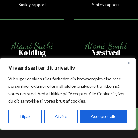
Smiley rapport
Smiley rapport
Atami Sushi
Atami Sushi
Kolding
Næstved
Akseltorv 13
Vestergårdsvej 26
Vi værdsætter dit privatliv
6000 Kolding
4700 Næstved
Vi bruger cookies til at forbedre din browseroplevelse, vise
+45 75 50 50 80
+45 53 75 68 88
personlige reklamer eller indhold og analysere trafikken på
kolding@atami.dk
naestved@atami.dk
vores netsted. Ved at klikke på "Accepter Alle Cookies" giver
Smiley rapport
Smiley rapport
du dit samtykke til vores brug af cookies.
Hos Atami Sushi Odense får du nu 20% rabat på
Tilpas
Afvise
Accepter alle
takeaway.
akeaway
Booking
Kurv
Menu
Atami Sushi
Atami Sushi