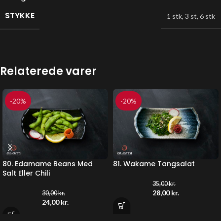
STYKKE
1 stk
,
3 st
,
6 stk
Relaterede varer
-20%
-20%
80. Edamame Beans Med
81. Wakame Tangsalat
Salt Eller Chili
35,00
kr.
28,00
kr.
30,00
kr.
24,00
kr.