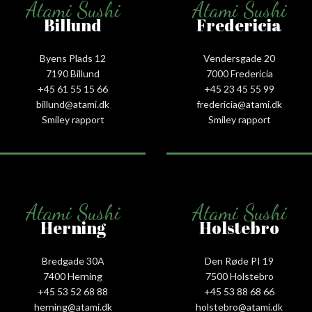
Atami Sushi
Atami Sushi
Billund
Fredericia
Byens Plads 12
Vendersgade 20
7190 Billund
7000 Fredericia
+45 61 55 15 66‬
+45 23 45 55 99
billund@atami.dk
fredericia@atami.dk
Smiley rapport
Smiley rapport
Atami Sushi
Atami Sushi
Herning
Holstebro
Bredgade 30A
Den Røde PI 19
7400 Herning
7500 Holstebro
+45 53 52 68 88
+45 53 88 68 66
herning@atami.dk
holstebro@atami.dk