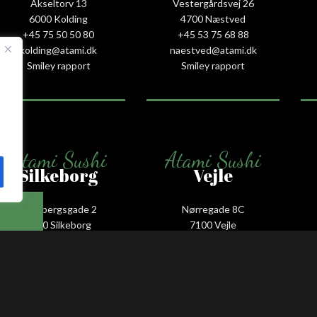
Akseltorv 13
Vestergårdsvej 26
6000 Kolding
4700 Næstved
+45 75 50 50 80
+45 53 75 68 88
kolding@atami.dk
naestved@atami.dk
Smiley rapport
Smiley rapport
Atami Sushi
Atami Sushi
Silkeborg
Vejle
Guldbergsgade 2
Nørregade 8C
8600 Silkeborg
7100 Vejle
+45 53 66 58 88
+45 75 88 55 55
silkeborg@atami.dk
vejle@atami.dk
Smiley rapport
Smiley rapport