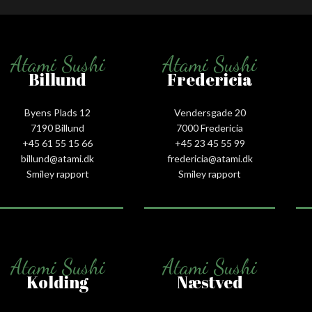
Atami Sushi
Atami Sushi
Billund
Fredericia
Byens Plads 12
Vendersgade 20
7190 Billund
7000 Fredericia
+45 61 55 15 66‬
+45 23 45 55 99
billund@atami.dk
fredericia@atami.dk
Smiley rapport
Smiley rapport
Atami Sushi
Atami Sushi
Kolding
Næstved