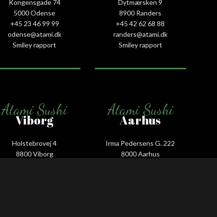
Kongensgade 74
Dytmærsken 9
5000 Odense
8900 Randers
+45 23 46 99 99
+45 42 62 68 88
odense@atami.dk
randers@atami.dk
Smiley rapport
Smiley rapport
Atami Sushi
Atami Sushi
Viborg
Aarhus
Holstebrovej 4
Irma Pedersens G. 222
8800 Viborg
8000 Aarhus
+45 53 58 00 88
+45 31 16 68 88
viborg@atami.dk
aarhus@atami.dk
Smiley rapport
Smiley rapport