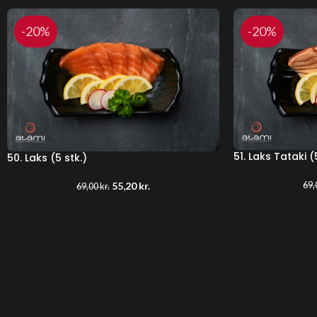
-20%
-20%
51. Laks Tataki (
50. Laks (5 stk.)
69,
55,20
kr.
69,00
kr.