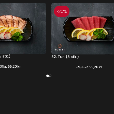
-20%
5 stk.)
52. Tun (5 stk.)
55,20
kr.
00
kr.
55,20
kr.
69,00
kr.