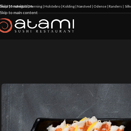
Skip to navigation
illund
|
Fredericia
|
Herning
|
Holstebro
|
Kolding
|
Næstved
|
Odense
|
Randers
|
Sil
Skip to main content
-20%