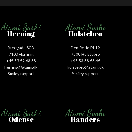
Atami Sushi
Atami Sushi
Herning
Holstebro
Bredgade 30A
Den Røde PI 19
7400 Herning
7500 Holstebro
+45 53 52 68 88
+45 53 88 68 66
herning@atami.dk
holstebro@atami.dk
Smiley rapport
Smiley rapport
Atami Sushi
Atami Sushi
Odense
Randers