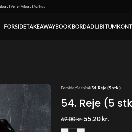
keborg
|
Vejle
|
Viborg
|
Aarhus
FORSIDE
TAKEAWAY
BOOK BORD
AD LIBITUM
KONT
Forside
/
Sashimi
/
54. Reje (5 stk.)
54. Reje (5 stk
55,20
kr.
69,00
kr.