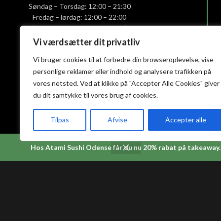
Søndag – Torsdag: 12:00 – 21:30
Fredag – lørdag: 12:00 – 22:00
(Køkkenet lukker halv time før)
Vi værdsætter dit privatliv
Smiley-rapport
Vi bruger cookies til at forbedre din browseroplevelse, vise
Privatlivs- og cookiepolitik
personlige reklamer eller indhold og analysere trafikken på
Handelsbetingelser
vores netsted. Ved at klikke på "Accepter Alle Cookies" giver
du dit samtykke til vores brug af cookies.
Tilpas
Afvise
Accepter alle
Hos Atami Sushi Odense får du nu 20% rabat på takeaway.