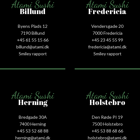
Atami Sushi
Atami Sushi
Billund
Fredericia
Byens Plads 12
Vendersgade 20
7190 Billund
7000 Fredericia
+45 61 55 15 66‬
+45 23 45 55 99
billund@atami.dk
fredericia@atami.dk
Smiley rapport
Smiley rapport
Atami Sushi
Atami Sushi
Herning
Holstebro
Bredgade 30A
Den Røde PI 19
7400 Herning
7500 Holstebro
+45 53 52 68 88
+45 53 88 68 66
herning@atami.dk
holstebro@atami.dk