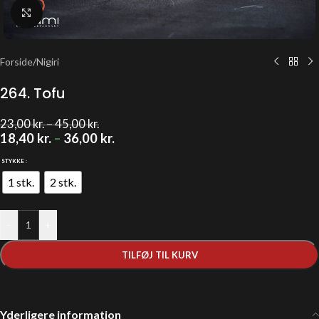
Klik for at forstørre
Forside
/
Nigiri
264. Tofu
23,00
kr.
–
45,00
kr.
18,40
kr.
–
36,00
kr.
STYKKE
1 stk.
2 stk.
-
+
TILFØJ TIL KURV
Yderligere information