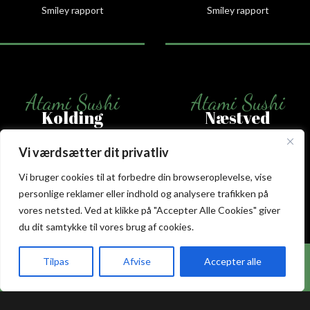
Smiley rapport
Smiley rapport
Atami Sushi
Atami Sushi
Kolding
Næstved
Akseltorv 13
Vestergårdsvej 26
Vi værdsætter dit privatliv
6000 Kolding
4700 Næstved
Vi bruger cookies til at forbedre din browseroplevelse, vise
+45 75 50 50 80
+45 53 75 68 88
personlige reklamer eller indhold og analysere trafikken på
kolding@atami.dk
naestved@atami.dk
vores netsted. Ved at klikke på "Accepter Alle Cookies" giver
Smiley rapport
Smiley rapport
du dit samtykke til vores brug af cookies.
Hos Atami Sushi Odense får du nu 20% rabat på
Tilpas
Afvise
Accepter alle
takeaway.
akeaway
Booking
Kurv
Menu
Atami Sushi
Atami Sushi