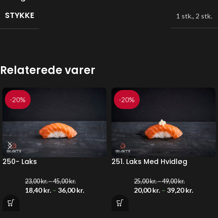
STYKKE
1 stk.
,
2 stk.
Relaterede varer
-20%
-20%
250- Laks
251. Laks Med Hvidløg
23,00
kr.
–
45,00
kr.
25,00
kr.
–
49,00
kr.
18,40
kr.
–
36,00
kr.
20,00
kr.
–
39,20
kr.