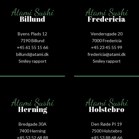
Atami Sushi
Atami Sushi
Billund
Fredericia
Byens Plads 12
Vendersgade 20
7190 Billund
7000 Fredericia
+45 61 55 15 66‬
+45 23 45 55 99
billund@atami.dk
fredericia@atami.dk
Smiley rapport
Smiley rapport
Atami Sushi
Atami Sushi
Herning
Holstebro
Bredgade 30A
Den Røde PI 19
7400 Herning
7500 Holstebro
+45 53 52 68 88
+45 53 88 68 66