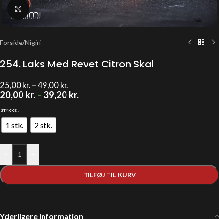
Klik for at forstørre
Forside
/
Nigiri
254. Laks Med Revet Citron Skal
25,00
kr.
–
49,00
kr.
20,00
kr.
–
39,20
kr.
STYKKE
1 stk.
2 stk.
-
+
TILFØJ TIL KURV
Yderligere information