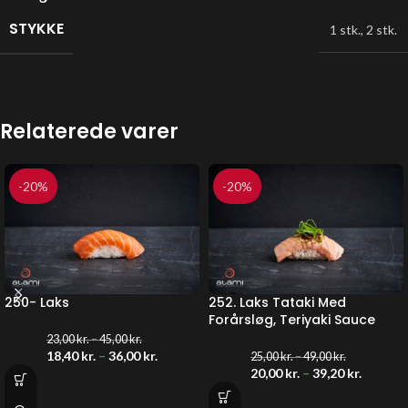
STYKKE
1 stk.
,
2 stk.
Relaterede varer
-20%
-20%
250- Laks
252. Laks Tataki Med
Forårsløg, Teriyaki Sauce
23,00
kr.
–
45,00
kr.
18,40
kr.
–
36,00
kr.
25,00
kr.
–
49,00
kr.
20,00
kr.
–
39,20
kr.