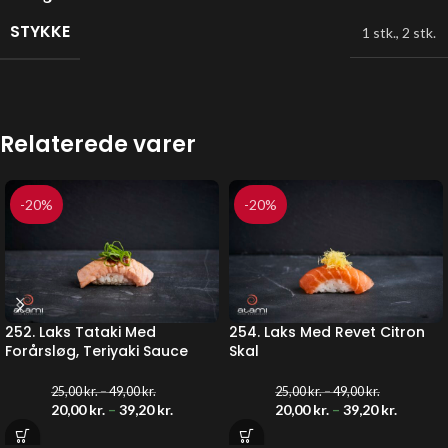
STYKKE
1 stk.
,
2 stk.
Relaterede varer
-20%
-20%
252. Laks Tataki Med
254. Laks Med Revet Citron
Forårsløg, Teriyaki Sauce
Skal
25,00
kr.
–
49,00
kr.
25,00
kr.
–
49,00
kr.
20,00
kr.
–
39,20
kr.
20,00
kr.
–
39,20
kr.