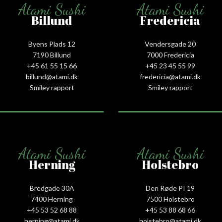
Atami Sushi
Atami Sushi
Billund
Fredericia
Byens Plads 12
Vendersgade 20
7190 Billund
7000 Fredericia
+45 61 55 15 66‬
+45 23 45 55 99
billund@atami.dk
fredericia@atami.dk
Smiley rapport
Smiley rapport
Atami Sushi
Atami Sushi
Herning
Holstebro
Bredgade 30A
Den Røde PI 19
7400 Herning
7500 Holstebro
+45 53 52 68 88
+45 53 88 68 66
herning@atami.dk
holstebro@atami.dk