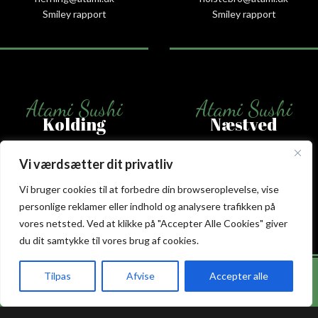
Smiley rapport
Smiley rapport
Atami Sushi
Atami Sushi
Kolding
Næstved
Akseltorv 13
Vestergårdsvej 26
Vi værdsætter dit privatliv
6000 Kolding
4700 Næstved
Vi bruger cookies til at forbedre din browseroplevelse, vise
+45 75 50 50 80
+45 53 75 68 88
kolding@atami.dk
naestved@atami.dk
personlige reklamer eller indhold og analysere trafikken på
Smiley rapport
Smiley rapport
vores netsted. Ved at klikke på "Accepter Alle Cookies" giver
du dit samtykke til vores brug af cookies.
Hos Atami Sushi Odense får du nu 20% rabat på
Tilpas
Afvise
Accepter alle
takeaway.
akeaway
Booking
Kurv
Menu
Atami Sushi
Atami Sushi