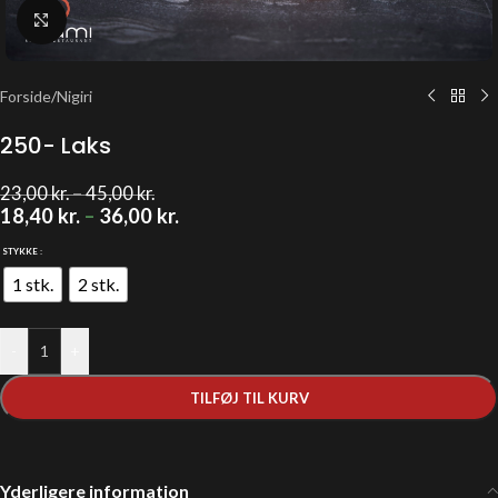
Klik for at forstørre
Forside
/
Nigiri
250- Laks
23,00
kr.
–
45,00
kr.
18,40
kr.
–
36,00
kr.
STYKKE
1 stk.
2 stk.
-
+
TILFØJ TIL KURV
Yderligere information