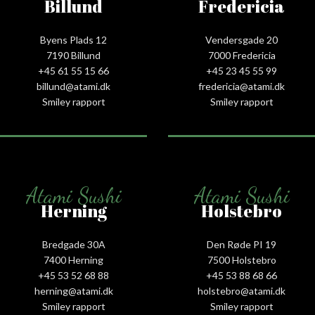
Billund
Fredericia
Byens Plads 12
Vendersgade 20
7190 Billund
7000 Fredericia
+45 61 55 15 66‬
+45 23 45 55 99
billund@atami.dk
fredericia@atami.dk
Smiley rapport
Smiley rapport
Atami Sushi
Atami Sushi
Herning
Holstebro
Bredgade 30A
Den Røde PI 19
7400 Herning
7500 Holstebro
+45 53 52 68 88
+45 53 88 68 66
herning@atami.dk
holstebro@atami.dk
Smiley rapport
Smiley rapport