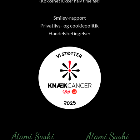
(Køkkenet lukker halv time før)
Smiley-rapport
Privatlivs- og cookiepolitik
Handelsbetingelser
Atami Sushi
Atami Sushi