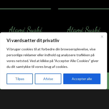
Atami Sushi
Atami Sushi
Kolding
Næstved
Vi værdsætter dit privatliv
Akseltorv 13
Vestergårdsvej 26
Vi bruger cookies til at forbedre din browseroplevelse, vise
6000 Kolding
4700 Næstved
personlige reklamer eller indhold og analysere trafikken på
+45 75 50 50 80
+45 53 75 68 88
vores netsted. Ved at klikke på "Accepter Alle Cookies" giver
kolding@atami.dk
naestved@atami.dk
du dit samtykke til vores brug af cookies.
Smiley rapport
Smiley rapport
Hos Atami Sushi Odense får du nu 20% rabat på
Tilpas
Afvise
Accepter alle
takeaway.
akeaway
Booking
Kurv
Menu
Atami Sushi
Atami Sushi
Odense
Randers