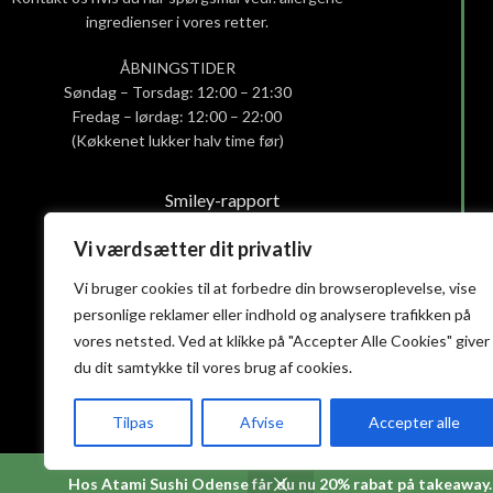
ingredienser i vores retter.
ÅBNINGSTIDER
Søndag – Torsdag: 12:00 – 21:30
Fredag – lørdag: 12:00 – 22:00
(Køkkenet lukker halv time før)
Smiley-rapport
Privatlivs- og cookiepolitik
Vi værdsætter dit privatliv
Handelsbetingelser
Vi bruger cookies til at forbedre din browseroplevelse, vise
personlige reklamer eller indhold og analysere trafikken på
vores netsted. Ved at klikke på "Accepter Alle Cookies" giver
du dit samtykke til vores brug af cookies.
Tilpas
Afvise
Accepter alle
Hos Atami Sushi Odense får du nu 20% rabat på takeaway.