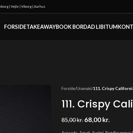
keborg
|
Vejle
|
Viborg
|
Aarhus
FORSIDE
TAKEAWAY
BOOK BORD
AD LIBITUM
KONT
Forside
/
Uramaki
/
111. Crispy Californi
111. Crispy Cal
68,00
kr.
85,00
kr.
Avocado, Agurk, Surimi, Brødkrummer (8