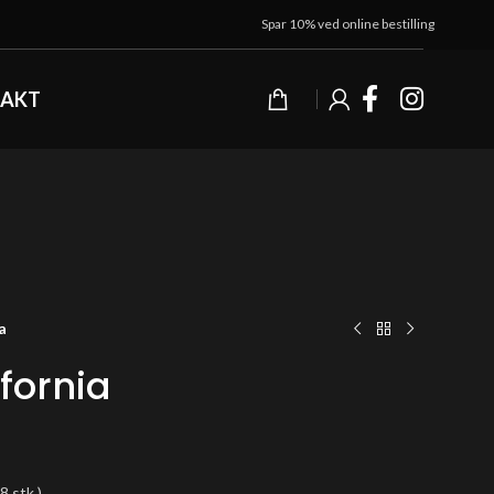
Spar 10% ved online bestilling
AKT
a
ifornia
 stk.)