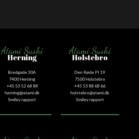
Atami Sushi
Atami Sushi
Herning
Holstebro
Bredgade 30A
Den Røde PI 19
7400 Herning
7500 Holstebro
+45 53 52 68 88
+45 53 88 68 66
herning@atami.dk
holstebro@atami.dk
Smiley rapport
Smiley rapport