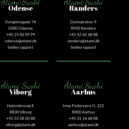
Atami Sushi
Atami Sushi
Odense
Randers
Kongensgade 74
Dytmærsken 9
5000 Odense
8900 Randers
+45 23 46 99 99
+45 42 62 68 88
odense@atami.dk
randers@atami.dk
Smiley rapport
Smiley rapport
Atami Sushi
Atami Sushi
Viborg
Aarhus
Holstebrovej 4
Irma Pedersens G. 222
8800 Viborg
8000 Aarhus
+45 53 58 00 88
+45 31 16 68 88
viborg@atami.dk
aarhus@atami.dk