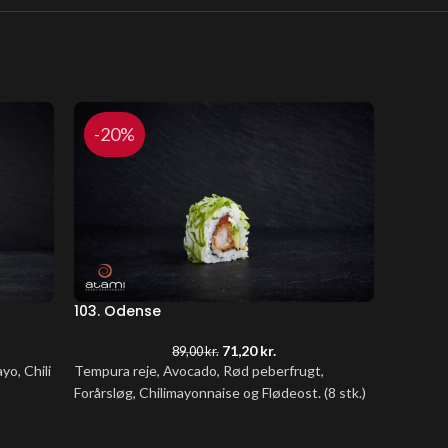
-20%
-20
103. Odense
104. Hot
71,20
kr.
89,00
kr.
yo, Chili
Tempura reje, Avocado, Rød peberfrugt,
Tempura 
Forårsløg, Chilimayonnaise og Flødeost. (8 stk.)
sesam (8