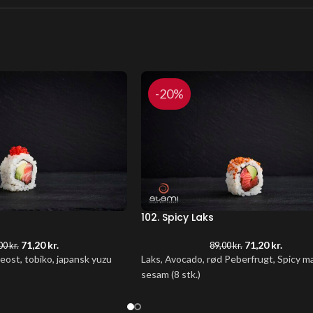
-20%
102. Spicy Laks
71,20
kr.
71,20
kr.
00
kr.
89,00
kr.
eost, tobiko, japansk yuzu
Laks, Avocado, rød Peberfrugt, Spicy ma
sesam
(8 stk.)