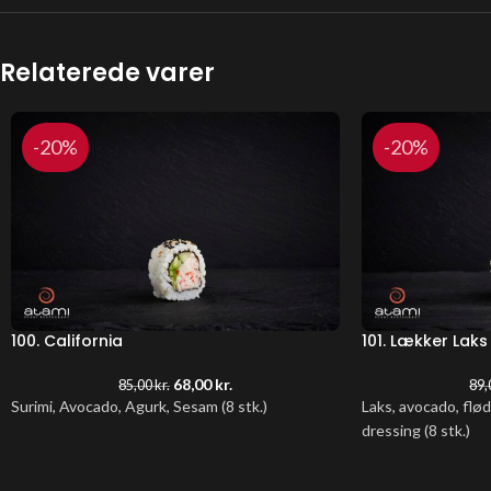
Relaterede varer
-20%
-20%
100. California
101. Lækker Laks
68,00
kr.
85,00
kr.
89,
Surimi, Avocado, Agurk, Sesam
(8 stk.)
Laks, avocado, flød
dressing (8 stk.)