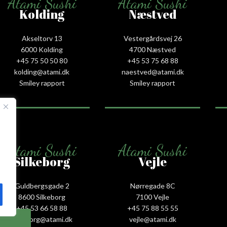
Atami Sushi
Atami Sushi
Kolding
Næstved
Akseltorv 13
Vestergårdsvej 26
6000 Kolding
4700 Næstved
+45 75 50 50 80
+45 53 75 68 88
kolding@atami.dk
naestved@atami.dk
Smiley rapport
Smiley rapport
Atami Sushi
Atami Sushi
Silkeborg
Vejle
Guldbergsgade 2
Nørregade 8C
8600 Silkeborg
7100 Vejle
+45 53 66 58 88
+45 75 88 55 55
silkeborg@atami.dk
vejle@atami.dk