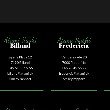
Atami Sushi
Atami Sushi
Billund
Fredericia
Byens Plads 12
Vendersgade 20
7190 Billund
7000 Fredericia
+45 61 55 15 66‬
+45 23 45 55 99
billund@atami.dk
fredericia@atami.dk
Smiley rapport
Smiley rapport