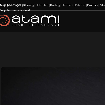
Skip to navigation
illund
|
Fredericia
|
Herning
|
Holstebro
|
Kolding
|
Næstved
|
Odense
|
Randers
|
Sil
Skip to main content
-20%