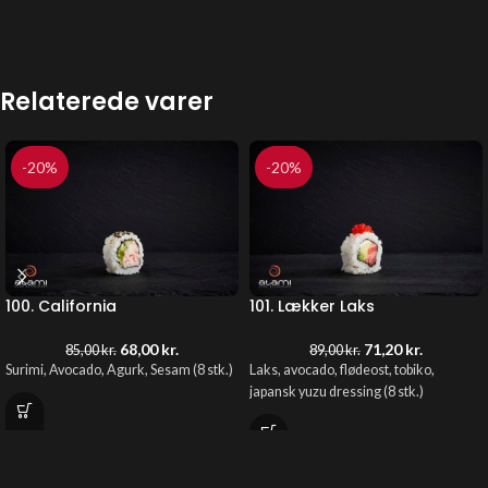
Relaterede varer
-20%
-20%
100. California
101. Lækker Laks
68,00
kr.
71,20
kr.
85,00
kr.
89,00
kr.
Surimi, Avocado, Agurk, Sesam
(8 stk.)
Laks, avocado, flødeost, tobiko,
japansk yuzu dressing (8 stk.)