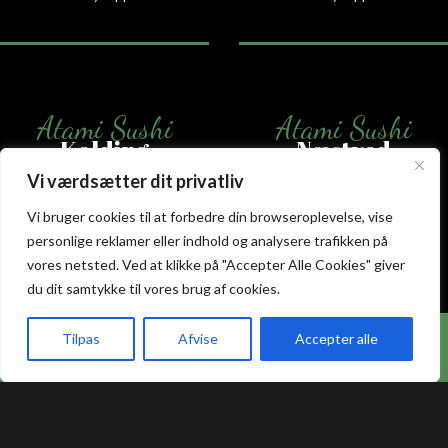
Atami Sushi
Atami Sushi
Kolding
Næstved
Vi værdsætter dit privatliv
Akseltorv 13
Vestergårdsvej 26
Vi bruger cookies til at forbedre din browseroplevelse, vise
6000 Kolding
4700 Næstved
personlige reklamer eller indhold og analysere trafikken på
+45 75 50 50 80
+45 53 75 68 88
kolding@atami.dk
naestved@atami.dk
vores netsted. Ved at klikke på "Accepter Alle Cookies" giver
Smiley rapport
Smiley rapport
du dit samtykke til vores brug af cookies.
Hos Atami Sushi Odense får du nu 20% rabat på
Tilpas
Afvise
Accepter alle
takeaway.
akeaway
Booking
Kurv
Menu
Atami Sushi
Atami Sushi
Odense
Randers