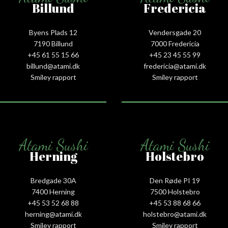
Billund
Fredericia
Byens Plads 12
Vendersgade 20
7190 Billund
7000 Fredericia
+45 61 55 15 66‬
+45 23 45 55 99
billund@atami.dk
fredericia@atami.dk
Smiley rapport
Smiley rapport
Atami Sushi
Atami Sushi
Herning
Holstebro
Bredgade 30A
Den Røde PI 19
7400 Herning
7500 Holstebro
+45 53 52 68 88
+45 53 88 68 66
herning@atami.dk
holstebro@atami.dk
Smiley rapport
Smiley rapport