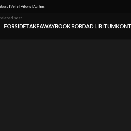
keborg
|
Vejle
|
Viborg
|
Aarhus
related post.
FORSIDE
TAKEAWAY
BOOK BORD
AD LIBITUM
KONT