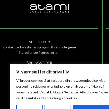
ALLERGENER
Kontakt os hvis du har spørgsmål vedr. allergene
ingredienser i vores retter.
ÅBNINGSTIDER
Søndag – Torsdag: 12:00 – 21:30
Vi værdsætter dit privatliv
Fredag – lørdag: 12:00 – 22:00
(Køkkenet lukker halv time før)
Vi bruger cookies til at forbedre din browseroplevelse, vise
personlige reklamer eller indhold og analysere trafikken på
Smiley-rapport
vores netsted. Ved at klikke på "Accepter Alle Cookies" giver
Privatlivs- og cookiepolitik
du dit samtykke til vores brug af cookies.
Handelsbetingelser