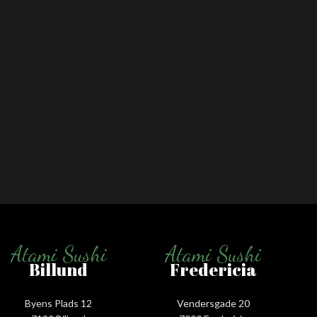
Atami Sushi
Atami Sushi
Billund
Fredericia
Byens Plads 12
Vendersgade 20