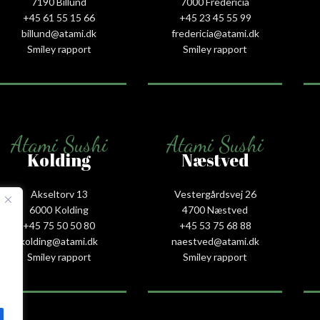
7190 Billund
7000 Fredericia
+45 61 55 15 66‬
+45 23 45 55 99
billund@atami.dk
fredericia@atami.dk
Smiley rapport
Smiley rapport
Atami Sushi
Atami Sushi
Kolding
Næstved
Akseltorv 13
Vestergårdsvej 26
6000 Kolding
4700 Næstved
+45 75 50 50 80
+45 53 75 68 88
kolding@atami.dk
naestved@atami.dk
Smiley rapport
Smiley rapport