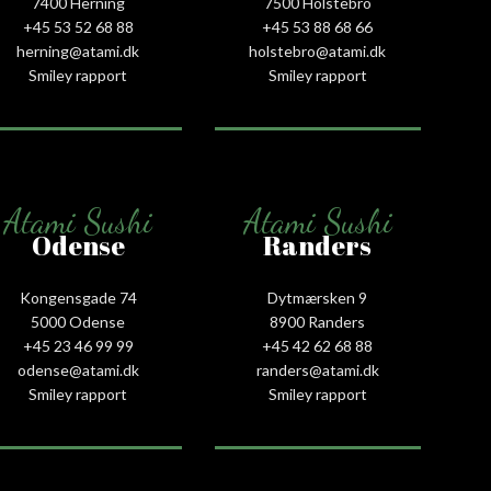
7400 Herning
7500 Holstebro
+45 53 52 68 88
+45 53 88 68 66
herning@atami.dk
holstebro@atami.dk
Smiley rapport
Smiley rapport
Atami Sushi
Atami Sushi
Odense
Randers
Kongensgade 74
Dytmærsken 9
5000 Odense
8900 Randers
+45 23 46 99 99
+45 42 62 68 88
odense@atami.dk
randers@atami.dk
Smiley rapport
Smiley rapport