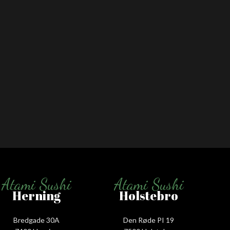
Atami Sushi
Atami Sushi
Herning
Holstebro
Bredgade 30A
Den Røde PI 19